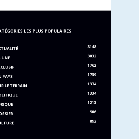
ATÉGORIES LES PLUS POPULAIRES
3148
CTUALITÉ
3032
A UNE
1762
XCLUSIF
1739
U PAYS
1374
UR LE TERRAIN
1334
OLITIQUE
1213
FRIQUE
906
OSSIER
892
ULTURE