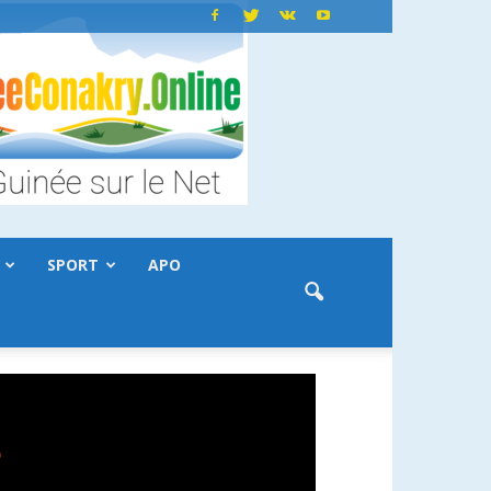
SPORT
APO