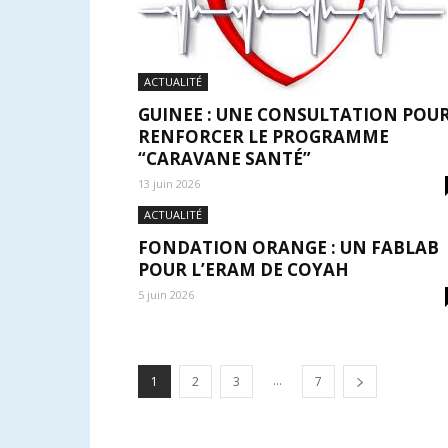
ACTUALITÉ
GUINEE : UNE CONSULTATION POU
RENFORCER LE PROGRAMME
“CARAVANE SANTÉ”
13 juin 2026
ACTUALITÉ
FONDATION ORANGE : UN FABLAB
POUR L’ERAM DE COYAH
5 juin 2026
...
1
2
3
7