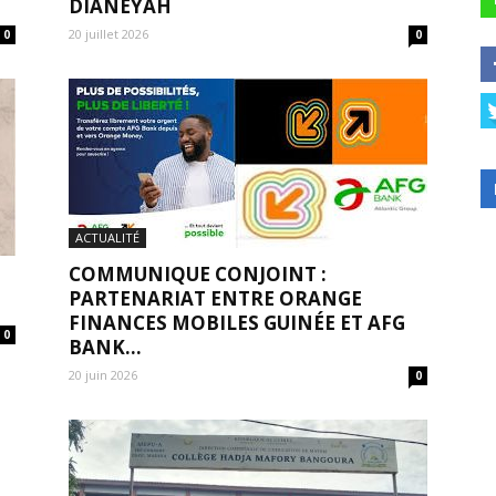
DIANÉYAH
20 juillet 2026
0
0
ACTUALITÉ
COMMUNIQUE CONJOINT :
PARTENARIAT ENTRE ORANGE
FINANCES MOBILES GUINÉE ET AFG
0
BANK...
20 juin 2026
0