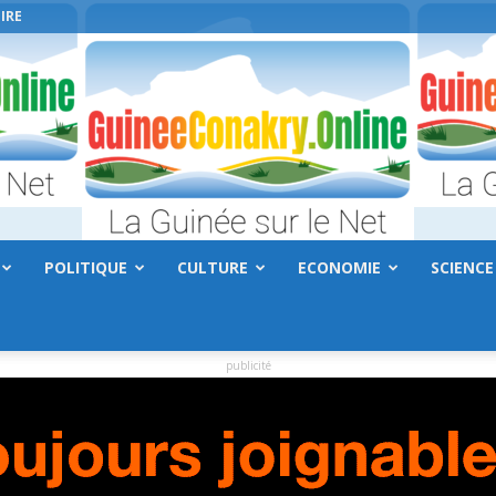
IRE
POLITIQUE
CULTURE
ECONOMIE
SCIENCE
GuineeConakry.online
publicité