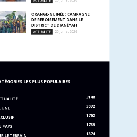
23 juillet 2026
ACTUALITÉ
ORANGE-GUINÉE : CAMPAGNE
DE REBOISEMENT DANS LE
DISTRICT DE DIANÉYAH
20 juillet 2026
ACTUALITÉ
ATÉGORIES LES PLUS POPULAIRES
3148
CTUALITÉ
3032
A UNE
1762
XCLUSIF
1739
U PAYS
1374
UR LE TERRAIN