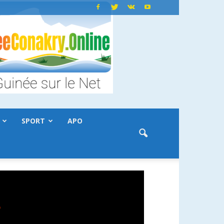
SPORT
APO