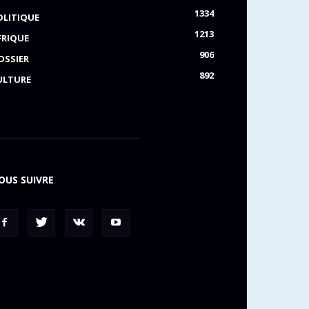
1334
OLITIQUE
1213
FRIQUE
906
OSSIER
892
ULTURE
OUS SUIVRE