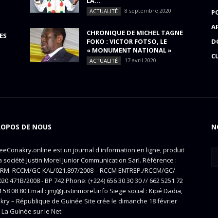
LA...
8 septembre 2020
ACTUALITÉ
P
A
CHRONIQUE DE MICHEL TAGNE
ES
FOKO : VICTOR FOTSO, LE
D
« MONUMENT NATIONAL »
C
17 avril 2020
ACTUALITÉ
ROPOS DE NOUS
N
eConakry.online est un journal d'information en ligne, produit
a société Justin Morel Junior Communication Sarl. Référence :
RM. RCCM/GC-KAL/021.897/2008 – RCCM ENTREP./RCCM/GC/-
20.471B/2008 - BP 742 Phone: (+224) 656 30 30 30 // 662 5251 72
4 58 08 80 Email : jmj@justinmorel.info Siege social : Kipé Dadia,
kry – République de Guinée Site crée le dimanche 18 février
 La Guinée sur le Net