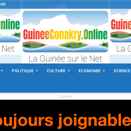
IRE
POLITIQUE
CULTURE
ECONOMIE
SCIENCE
GuineeConakry.online
publicité