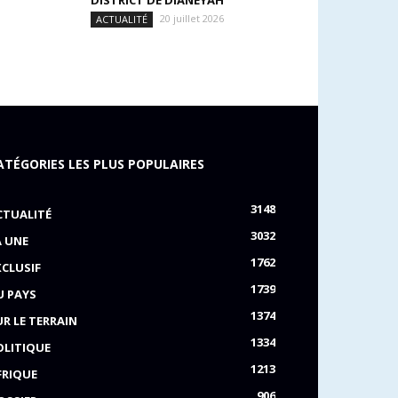
DISTRICT DE DIANÉYAH
20 juillet 2026
ACTUALITÉ
ATÉGORIES LES PLUS POPULAIRES
3148
CTUALITÉ
3032
A UNE
1762
XCLUSIF
1739
U PAYS
1374
UR LE TERRAIN
1334
OLITIQUE
1213
FRIQUE
906