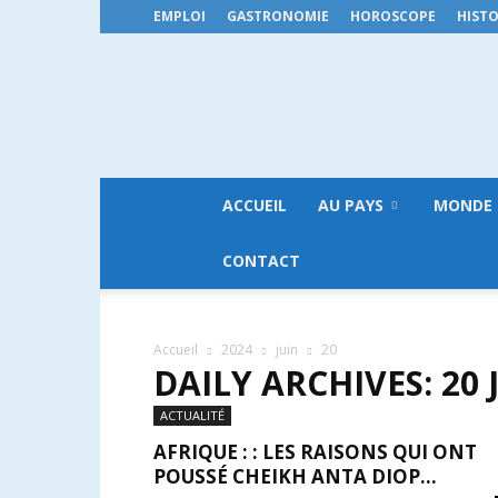
EMPLOI
GASTRONOMIE
HOROSCOPE
HISTO
ACCUEIL
AU PAYS
MONDE
CONTACT
Accueil
2024
juin
20
DAILY ARCHIVES: 20 
ACTUALITÉ
AFRIQUE : : LES RAISONS QUI ONT
POUSSÉ CHEIKH ANTA DIOP...