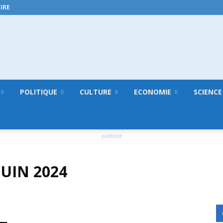
IRE
GuineeConakry.online
POLITIQUE
CULTURE
ECONOMIE
SCIENCE
publicité
JUIN 2024