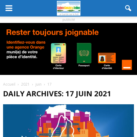
publicité
Accueil
2021
juin
17
DAILY ARCHIVES: 17 JUIN 2021