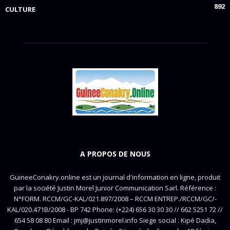
892
CULTURE
A PROPOS DE NOUS
GuineeConakry.online est un journal d'information en ligne, produit
par la société Justin Morel Junior Communication Sarl. Référence :
N°FORM. RCCM/GC-KAL/021.897/2008 – RCCM ENTREP./RCCM/GC/-
KAL/020.471B/2008 - BP 742 Phone: (+224) 656 30 30 30 // 662 5251 72 //
654 58 08 80 Email : jmj@justinmorel.info Siege social : Kipé Dadia,