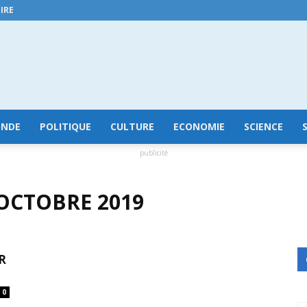
IRE
GuineeConakry.online
NDE
POLITIQUE
CULTURE
ECONOMIE
SCIENCE
publicité
 OCTOBRE 2019
R
0