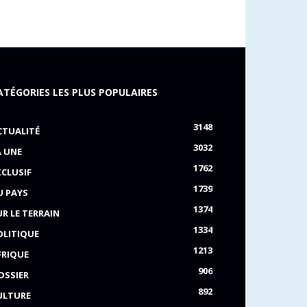
ATÉGORIES LES PLUS POPULAIRES
3148
CTUALITÉ
3032
A UNE
1762
XCLUSIF
1739
U PAYS
1374
UR LE TERRAIN
1334
OLITIQUE
1213
FRIQUE
906
OSSIER
892
ULTURE