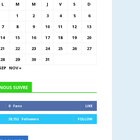
L
M
M
J
V
S
D
1
2
3
4
5
6
7
8
9
10
11
12
13
14
15
16
17
18
19
20
21
22
23
24
25
26
27
28
29
30
31
SEP
NOV »
NOUS SUIVRE
0
Fans
LIKE
38,152
Followers
FOLLOW