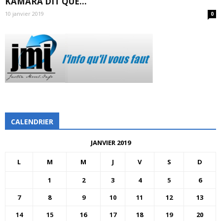
KAMARA DIT QUE...
10 janvier 2019
0
CALENDRIER
JANVIER 2019
L
M
M
J
V
S
D
1
2
3
4
5
6
7
8
9
10
11
12
13
14
15
16
17
18
19
20