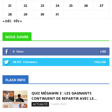
21
22
23
24
25
26
27
28
29
30
31
« DÉC
FÉV »
NOUS SUIVRE
0
Fans
LIKE
38,152
Followers
FOLLOW
FLASH INFO
QUIZ MÉGAWIN 3 : LES GAGNANTS
CONTINUENT DE REPARTIR AVEC LE...
5 août 2026
ACTUALITÉ