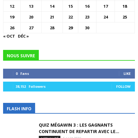
12
13
14
15
16
17
18
19
20
21
22
23
24
25
26
27
28
29
30
« OCT
DÉC »
NOUS SUIVRE
0
Fans
LIKE
38,152
Followers
FOLLOW
FLASH INFO
QUIZ MÉGAWIN 3 : LES GAGNANTS
CONTINUENT DE REPARTIR AVEC LE...