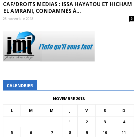
CAF/DROITS MEDIAS : ISSA HAYATOU ET HICHAM
EL AMRANI, CONDAMNÉS À...
28 novembre 2018
0
CALENDRIER
NOVEMBRE 2018
L
M
M
J
V
S
D
1
2
3
4
5
6
7
8
9
10
11