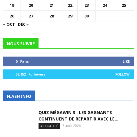
19
20
21
22
23
24
25
26
27
28
29
30
« OCT
DÉC »
NOUS SUIVRE
0
Fans
LIKE
38,152
Followers
FOLLOW
FLASH INFO
QUIZ MÉGAWIN 3 : LES GAGNANTS
CONTINUENT DE REPARTIR AVEC LE...
5 août 2026
ACTUALITÉ