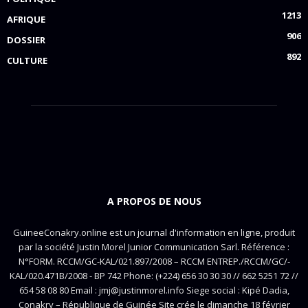
1213
AFRIQUE
906
DOSSIER
892
CULTURE
A PROPOS DE NOUS
GuineeConakry.online est un journal d'information en ligne, produit
par la société Justin Morel Junior Communication Sarl. Référence :
N°FORM. RCCM/GC-KAL/021.897/2008 – RCCM ENTREP./RCCM/GC/-
KAL/020.471B/2008 - BP 742 Phone: (+224) 656 30 30 30 // 662 5251 72 //
654 58 08 80 Email : jmj@justinmorel.info Siege social : Kipé Dadia,
Conakry – République de Guinée Site crée le dimanche 18 février