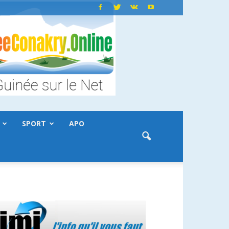
SPORT
APO