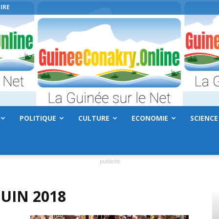
IRE
POLITIQUE
CULTURE
ECONOMIE
SCIENCE
GuineeConakry.online
publicité
JUIN 2018