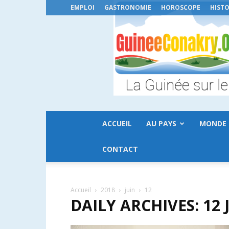
EMPLOI
GASTRONOMIE
HOROSCOPE
HISTO
ACCUEIL
AU PAYS
MONDE
CONTACT
Accueil
2018
juin
12
DAILY ARCHIVES: 12 