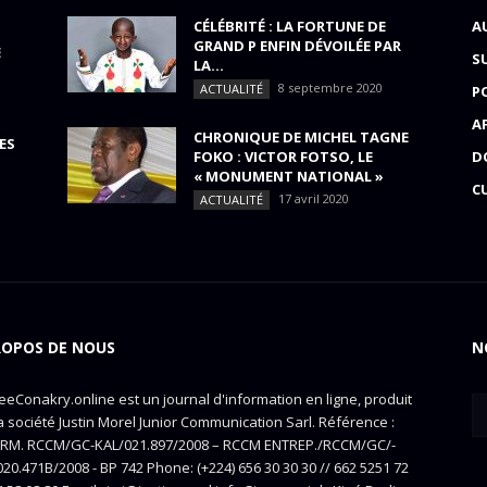
CÉLÉBRITÉ : LA FORTUNE DE
A
GRAND P ENFIN DÉVOILÉE PAR
E
S
LA...
8 septembre 2020
ACTUALITÉ
P
A
CHRONIQUE DE MICHEL TAGNE
ES
FOKO : VICTOR FOTSO, LE
D
« MONUMENT NATIONAL »
C
17 avril 2020
ACTUALITÉ
ROPOS DE NOUS
N
eConakry.online est un journal d'information en ligne, produit
a société Justin Morel Junior Communication Sarl. Référence :
RM. RCCM/GC-KAL/021.897/2008 – RCCM ENTREP./RCCM/GC/-
20.471B/2008 - BP 742 Phone: (+224) 656 30 30 30 // 662 5251 72