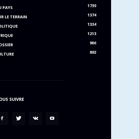
1739
U PAYS
1374
UR LE TERRAIN
1334
OLITIQUE
1213
FRIQUE
906
OSSIER
892
ULTURE
OUS SUIVRE