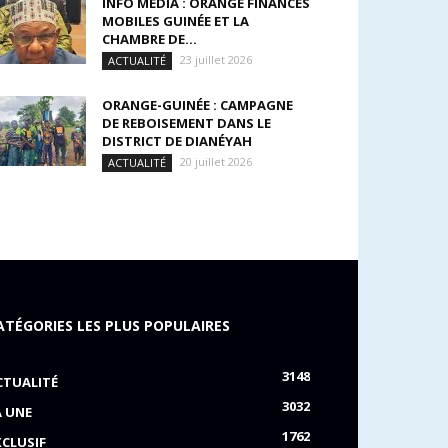
INFO MEDIA : ORANGE FINANCES
MOBILES GUINÉE ET LA
CHAMBRE DE...
23 juillet 2026
ACTUALITÉ
ORANGE-GUINÉE : CAMPAGNE
DE REBOISEMENT DANS LE
DISTRICT DE DIANÉYAH
20 juillet 2026
ACTUALITÉ
ATÉGORIES LES PLUS POPULAIRES
3148
CTUALITÉ
3032
A UNE
1762
XCLUSIF