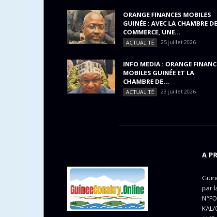
ORANGE FINANCES MOBILES
GUINÉE : AVEC LA CHAMBRE D
COMMERCE, UNE...
25 juillet 2026
ACTUALITÉ
INFO MEDIA : ORANGE FINANC
MOBILES GUINÉE ET LA
CHAMBRE DE...
23 juillet 2026
ACTUALITÉ
A P
Guine
par l
N°FO
KAL/0