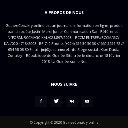
A PROPOS DE NOUS
GuineeConakry.online est un journal d'information en ligne, produit
par la société Justin Morel Junior Communication Sarl. Référence :
N°FORM. RCCM/GC-KAL/021.897/2008 – RCCM ENTREP./RCCM/GC/-
KAL/020.471B/2008 - BP 742 Phone: (+224) 656 30 30 30 // 662 5251 72 //
654 58 08 80 Email : jmj@justinmorel.info Siege social : Kipé Dadia,
Conakry – République de Guinée Site crée le dimanche 18 février
2018. La Guinée sur le Net
NOUS SUIVRE
© Copyright © 2020 GuineeConakry.online