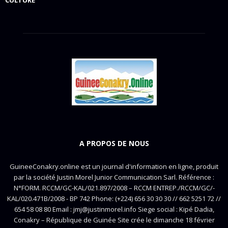
CULTURE
A PROPOS DE NOUS
GuineeConakry.online est un journal d'information en ligne, produit
par la société Justin Morel Junior Communication Sarl. Référence :
N°FORM. RCCM/GC-KAL/021.897/2008 – RCCM ENTREP./RCCM/GC/-
KAL/020.471B/2008 - BP 742 Phone: (+224) 656 30 30 30 // 662 5251 72 //
654 58 08 80 Email : jmj@justinmorel.info Siege social : Kipé Dadia,
Conakry – République de Guinée Site crée le dimanche 18 février