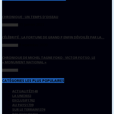
CHRONIQUE : UN TEMPS D’OISEAU
15 janvier 2021
ACTUALITÉ
CÉLÉBRITÉ : LA FORTUNE DE GRAND P ENFIN DÉVOILÉE PAR LA...
8 septembre 2020
ACTUALITÉ
CHRONIQUE DE MICHEL TAGNE FOKO : VICTOR FOTSO, LE
« MONUMENT NATIONAL »
17 avril 2020
ACTUALITÉ
CATÉGORIES LES PLUS POPULAIRES
ACTUALITÉ
3148
LA UNE
3032
EXCLUSIF
1762
AU PAYS
1739
SUR LE TERRAIN
1374
POLITIQUE
1334