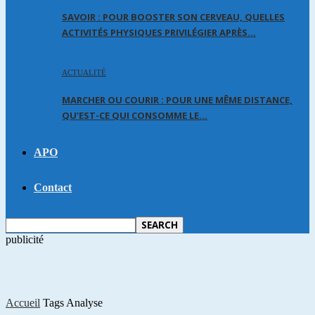
SAVOIR : POUR BOOSTER SON CERVEAU, QUELLES
ACTIVITÉS PHYSIQUES PRIVILÉGIER APRÈS…
ACTUALITÉ
MARCHER OU COURIR : POUR UNE MÊME DISTANCE,
QU’EST-CE QUI CONSOMME LE…
APO
Contact
publicité
Accueil
Tags
Analyse