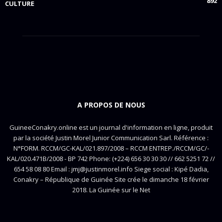
892
CULTURE
A PROPOS DE NOUS
GuineeConakry.online est un journal d'information en ligne, produit
par la société Justin Morel Junior Communication Sarl. Référence :
N°FORM. RCCM/GC-KAL/021.897/2008 – RCCM ENTREP./RCCM/GC/-
KAL/020.471B/2008 - BP 742 Phone: (+224) 656 30 30 30 // 662 5251 72 //
654 58 08 80 Email : jmj@justinmorel.info Siege social : Kipé Dadia,
Conakry – République de Guinée Site crée le dimanche 18 février
2018. La Guinée sur le Net