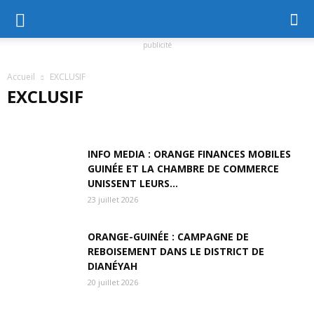
publicité
Accueil
EXCLUSIF
EXCLUSIF
ACTUALITÉ
AFRIQUE
AU PAYS
BONNES ADRESSES
COGITO
CUISINE
CULTURE
DOSSIER
ECONOMIE
INFO MEDIA : ORANGE FINANCES MOBILES
EMPLOI
EXCLUSIF
GASTRONOMIE
HISTOIRE
HOROSCOPE
GUINÉE ET LA CHAMBRE DE COMMERCE
INTERVIEW
LA UNE
MODE
MONDE
POLITIQUE
SANTE
UNISSENT LEURS...
SCIENCE
SPORT
SUR LE TERRAIN
23 juillet 2026
ORANGE-GUINÉE : CAMPAGNE DE
REBOISEMENT DANS LE DISTRICT DE
DIANÉYAH
20 juillet 2026