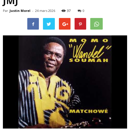
JMJ
Par
Justin Morel
-
24 mars 2026
37
0