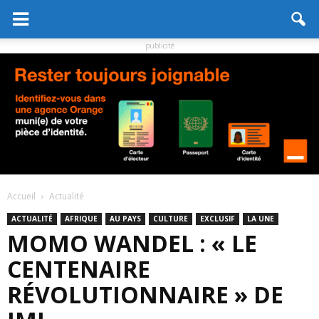
publicité
Accueil
Actualité
ACTUALITÉ
AFRIQUE
AU PAYS
CULTURE
EXCLUSIF
LA UNE
MOMO WANDEL : « LE
CENTENAIRE
RÉVOLUTIONNAIRE » DE