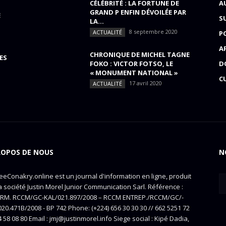
CÉLÉBRITÉ : LA FORTUNE DE
A
GRAND P ENFIN DÉVOILÉE PAR
E
S
LA...
8 septembre 2020
ACTUALITÉ
P
A
CHRONIQUE DE MICHEL TAGNE
ES
FOKO : VICTOR FOTSO, LE
D
« MONUMENT NATIONAL »
C
17 avril 2020
ACTUALITÉ
ROPOS DE NOUS
N
eConakry.online est un journal d'information en ligne, produit
a société Justin Morel Junior Communication Sarl. Référence :
RM. RCCM/GC-KAL/021.897/2008 – RCCM ENTREP./RCCM/GC/-
20.471B/2008 - BP 742 Phone: (+224) 656 30 30 30 // 662 5251 72
4 58 08 80 Email : jmj@justinmorel.info Siege social : Kipé Dadia,