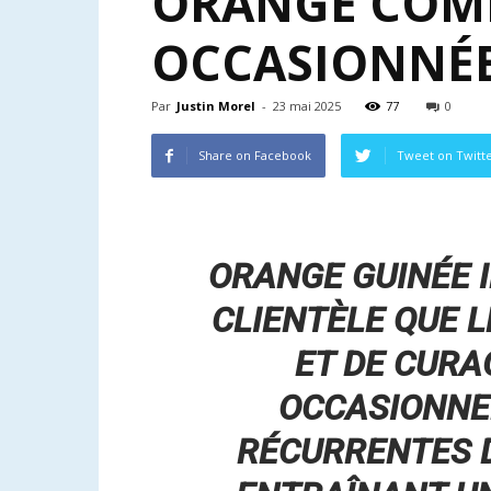
ORANGE COMM
OCCASIONNÉE
Par
Justin Morel
-
23 mai 2025
77
0
Share on Facebook
Tweet on Twitt
ORANGE GUINÉE 
CLIENTÈLE QUE 
ET DE CURA
OCCASIONNE
RÉCURRENTES D