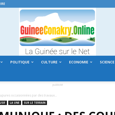
IRE
POLITIQUE
CULTURE
ECONOMIE
SCIENCE
GuineeConakry.online
publicité
ures occasionnées par des travaux…
USIF
LA UNE
SUR LE TERRAIN