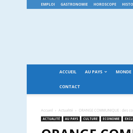
EMPLOI
GASTRONOMIE
HOROSCOPE
HISTO
ACCUEIL
AU PAYS
MONDE
CONTACT
Accueil
Actualité
ORANGE COMMUNIQUE : des coup
ACTUALITÉ
AU PAYS
CULTURE
ECONOMIE
EXCL