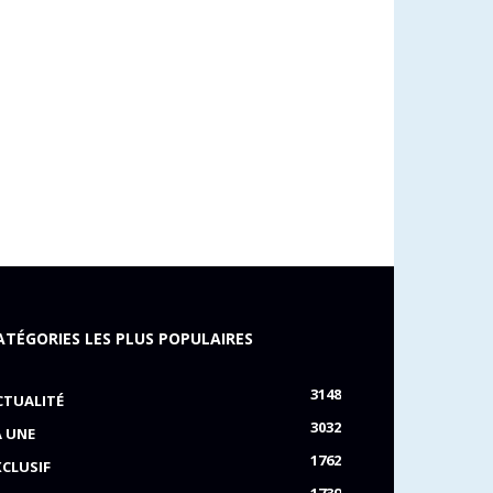
ATÉGORIES LES PLUS POPULAIRES
3148
CTUALITÉ
3032
A UNE
1762
XCLUSIF