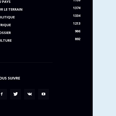
1739
U PAYS
1374
UR LE TERRAIN
1334
OLITIQUE
1213
FRIQUE
906
OSSIER
892
ULTURE
OUS SUIVRE