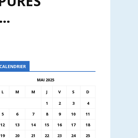
PURES
X…
CALENDRIER
MAI 2025
L
M
M
J
V
S
D
1
2
3
4
5
6
7
8
9
10
11
12
13
14
15
16
17
18
19
20
21
22
23
24
25