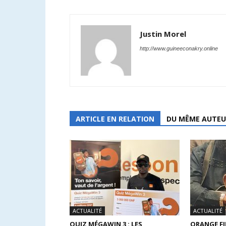
Justin Morel
http://www.guineeconakry.online
ARTICLE EN RELATION
DU MÊME AUTEU
ACTUALITÉ
ACTUALITÉ
QUIZ MÉGAWIN 3 : LES
ORANGE F