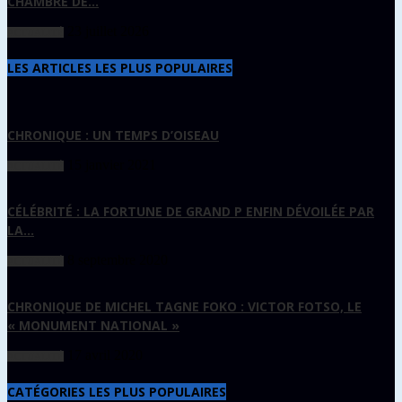
CHAMBRE DE...
23 juillet 2026
ACTUALITÉ
LES ARTICLES LES PLUS POPULAIRES
CHRONIQUE : UN TEMPS D’OISEAU
15 janvier 2021
ACTUALITÉ
CÉLÉBRITÉ : LA FORTUNE DE GRAND P ENFIN DÉVOILÉE PAR
LA...
8 septembre 2020
ACTUALITÉ
CHRONIQUE DE MICHEL TAGNE FOKO : VICTOR FOTSO, LE
« MONUMENT NATIONAL »
17 avril 2020
ACTUALITÉ
CATÉGORIES LES PLUS POPULAIRES