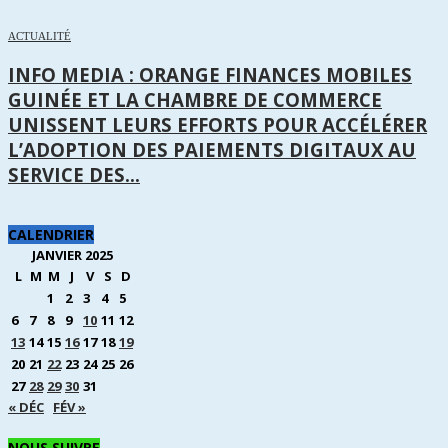
ACTUALITÉ
INFO MEDIA : ORANGE FINANCES MOBILES
GUINÉE ET LA CHAMBRE DE COMMERCE
UNISSENT LEURS EFFORTS POUR ACCÉLÉRER
L’ADOPTION DES PAIEMENTS DIGITAUX AU
SERVICE DES...
CALENDRIER
JANVIER 2025
L
M
M
J
V
S
D
1
2
3
4
5
6
7
8
9
10
11
12
13
14
15
16
17
18
19
20
21
22
23
24
25
26
27
28
29
30
31
« DÉC
FÉV »
NOUS SUIVRE