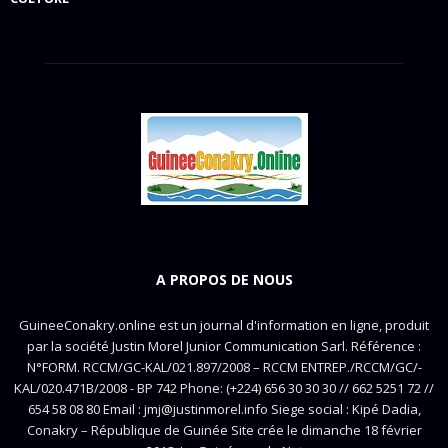
A PROPOS DE NOUS
GuineeConakry.online est un journal d'information en ligne, produit
par la société Justin Morel Junior Communication Sarl. Référence :
N°FORM. RCCM/GC-KAL/021.897/2008 – RCCM ENTREP./RCCM/GC/-
KAL/020.471B/2008 - BP 742 Phone: (+224) 656 30 30 30 // 662 5251 72 //
654 58 08 80 Email : jmj@justinmorel.info Siege social : Kipé Dadia,
Conakry – République de Guinée Site crée le dimanche 18 février