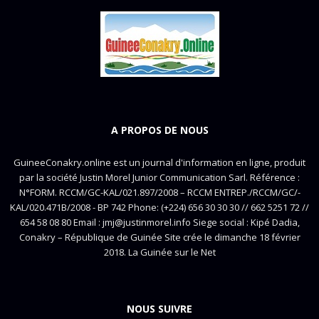
A PROPOS DE NOUS
GuineeConakry.online est un journal d'information en ligne, produit
par la société Justin Morel Junior Communication Sarl. Référence :
N°FORM. RCCM/GC-KAL/021.897/2008 – RCCM ENTREP./RCCM/GC/-
KAL/020.471B/2008 - BP 742 Phone: (+224) 656 30 30 30 // 662 5251 72 //
654 58 08 80 Email : jmj@justinmorel.info Siege social : Kipé Dadia,
Conakry – République de Guinée Site crée le dimanche 18 février
2018. La Guinée sur le Net
NOUS SUIVRE