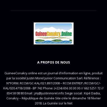
A PROPOS DE NOUS
GuineeConakry.online est un journal d'information en ligne, produit
par la société Justin Morel Junior Communication Sarl. Référence :
N°FORM. RCCM/GC-KAL/021.897/2008 – RCCM ENTREP./RCCM/GC/-
KAL/020.471B/2008 - BP 742 Phone: (+224) 656 30 30 30 // 662 5251 72 //
654 58 08 80 Email : jmj@justinmorel.info Siege social : Kipé Dadia,
Conakry – République de Guinée Site crée le dimanche 18 février
2018. La Guinée sur le Net