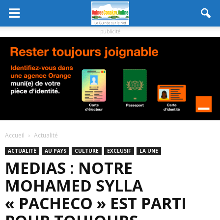
publicité
Accueil
Actualité
ACTUALITÉ
AU PAYS
CULTURE
EXCLUSIF
LA UNE
MEDIAS : NOTRE
MOHAMED SYLLA
« PACHECO » EST PARTI