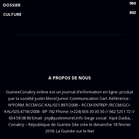
906
DOSSIER
892
CULTURE
A PROPOS DE NOUS
GuineeConakry.online est un journal d'information en ligne, produit
par la société Justin Morel Junior Communication Sarl. Référence :
N°FORM. RCCM/GC-KAL/021.897/2008 – RCCM ENTREP./RCCM/GC/-
KAL/020.471B/2008 - BP 742 Phone: (+224) 656 30 30 30 // 662 5251 72 //
654 58 08 80 Email : jmj@justinmorel.info Siege social : Kipé Dadia,
Conakry – République de Guinée Site crée le dimanche 18 février
2018. La Guinée sur le Net