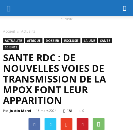
publicité
Accueil
Actualité
ACTUALITÉ
AFRIQUE
DOSSIER
EXCLUSIF
LA UNE
SANTE
SCIENCE
SANTE RDC : DE
NOUVELLES VOIES DE
TRANSMISSION DE LA
MPOX FONT LEUR
APPARITION
Par
Justin Morel
-
13 mars 2024
138
0