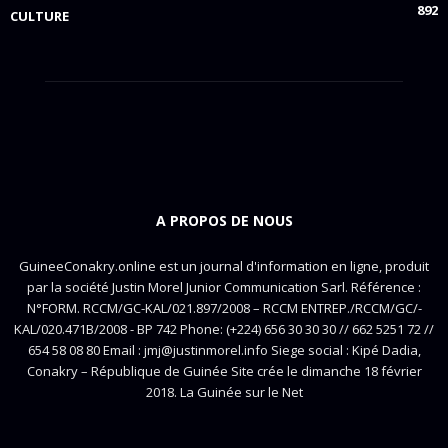
892
CULTURE
A PROPOS DE NOUS
GuineeConakry.online est un journal d'information en ligne, produit
par la société Justin Morel Junior Communication Sarl. Référence :
N°FORM. RCCM/GC-KAL/021.897/2008 – RCCM ENTREP./RCCM/GC/-
KAL/020.471B/2008 - BP 742 Phone: (+224) 656 30 30 30 // 662 5251 72 //
654 58 08 80 Email : jmj@justinmorel.info Siege social : Kipé Dadia,
Conakry – République de Guinée Site crée le dimanche 18 février
2018. La Guinée sur le Net