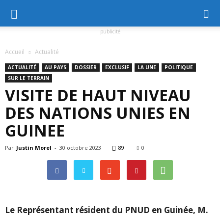
publicité
Accueil
Actualité
ACTUALITÉ
AU PAYS
DOSSIER
EXCLUSIF
LA UNE
POLITIQUE
SUR LE TERRAIN
VISITE DE HAUT NIVEAU
DES NATIONS UNIES EN
GUINEE
Par
Justin Morel
-
30 octobre 2023
89
0
Le Représentant résident du PNUD en Guinée, M.