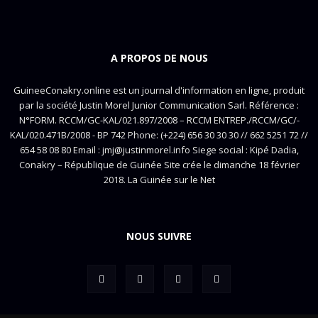
A PROPOS DE NOUS
GuineeConakry.online est un journal d'information en ligne, produit
par la société Justin Morel Junior Communication Sarl. Référence :
N°FORM. RCCM/GC-KAL/021.897/2008 – RCCM ENTREP./RCCM/GC/-
KAL/020.471B/2008 - BP 742 Phone: (+224) 656 30 30 30 // 662 5251 72 //
654 58 08 80 Email : jmj@justinmorel.info Siege social : Kipé Dadia,
Conakry – République de Guinée Site crée le dimanche 18 février
2018. La Guinée sur le Net
NOUS SUIVRE