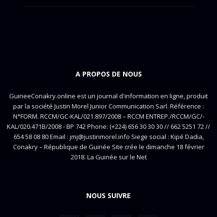
A PROPOS DE NOUS
GuineeConakry.online est un journal d'information en ligne, produit
par la société Justin Morel Junior Communication Sarl. Référence :
N°FORM. RCCM/GC-KAL/021.897/2008 – RCCM ENTREP./RCCM/GC/-
KAL/020.471B/2008 - BP 742 Phone: (+224) 656 30 30 30 // 662 5251 72 //
654 58 08 80 Email : jmj@justinmorel.info Siege social : Kipé Dadia,
Conakry – République de Guinée Site crée le dimanche 18 février
2018. La Guinée sur le Net
NOUS SUIVRE