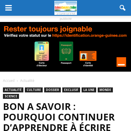
publicité
Accueil
Actualité
ACTUALITÉ
CULTURE
DOSSIER
EXCLUSIF
LA UNE
MONDE
SCIENCE
BON A SAVOIR :
POURQUOI CONTINUER
D’APPRENDRE À ÉCRIRE