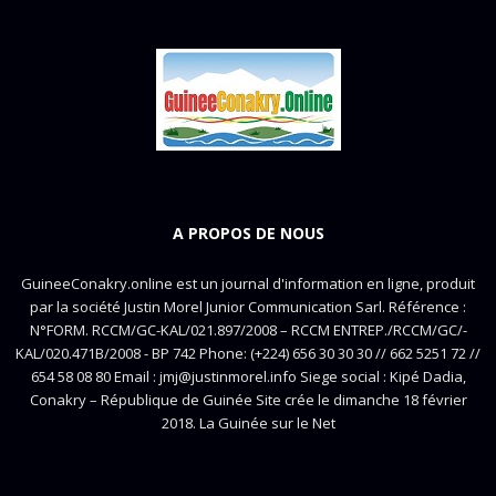
A PROPOS DE NOUS
GuineeConakry.online est un journal d'information en ligne, produit
par la société Justin Morel Junior Communication Sarl. Référence :
N°FORM. RCCM/GC-KAL/021.897/2008 – RCCM ENTREP./RCCM/GC/-
KAL/020.471B/2008 - BP 742 Phone: (+224) 656 30 30 30 // 662 5251 72 //
654 58 08 80 Email : jmj@justinmorel.info Siege social : Kipé Dadia,
Conakry – République de Guinée Site crée le dimanche 18 février
2018. La Guinée sur le Net