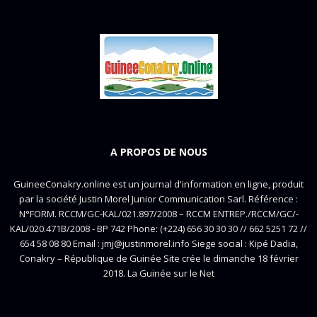
A PROPOS DE NOUS
GuineeConakry.online est un journal d'information en ligne, produit
par la société Justin Morel Junior Communication Sarl. Référence :
N°FORM. RCCM/GC-KAL/021.897/2008 – RCCM ENTREP./RCCM/GC/-
KAL/020.471B/2008 - BP 742 Phone: (+224) 656 30 30 30 // 662 5251 72 //
654 58 08 80 Email : jmj@justinmorel.info Siege social : Kipé Dadia,
Conakry – République de Guinée Site crée le dimanche 18 février
2018. La Guinée sur le Net