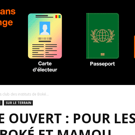
club des instituts de Boké...
E
SUR LE TERRAIN
E OUVERT : POUR LE
E BOKÉ ET MAMOU