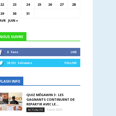
22
23
24
25
26
27
28
29
30
31
 AVR
JUIN »
NOUS SUIVRE
0
Fans
LIKE
38,152
Followers
FOLLOW
FLASH INFO
QUIZ MÉGAWIN 3 : LES
GAGNANTS CONTINUENT DE
REPARTIR AVEC LE...
5 août 2026
ACTUALITÉ