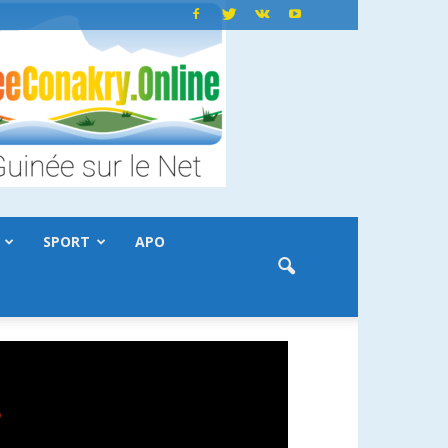
SPORT
APO