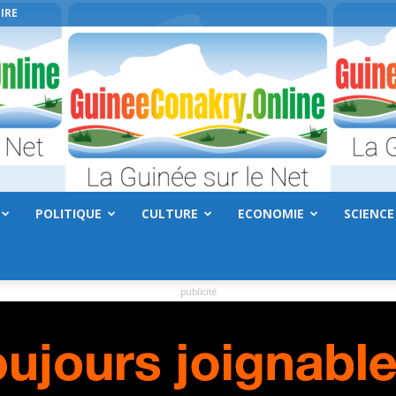
IRE
POLITIQUE
CULTURE
ECONOMIE
SCIENCE
GuineeConakry.online
publicité