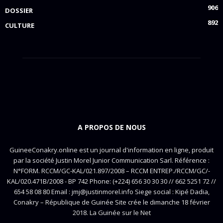
906
DOSSIER
892
CULTURE
A PROPOS DE NOUS
GuineeConakry.online est un journal d'information en ligne, produit
par la société Justin Morel Junior Communication Sarl. Référence :
N°FORM. RCCM/GC-KAL/021.897/2008 – RCCM ENTREP./RCCM/GC/-
KAL/020.471B/2008 - BP 742 Phone: (+224) 656 30 30 30 // 662 5251 72 //
654 58 08 80 Email : jmj@justinmorel.info Siege social : Kipé Dadia,
Conakry – République de Guinée Site crée le dimanche 18 février
2018. La Guinée sur le Net