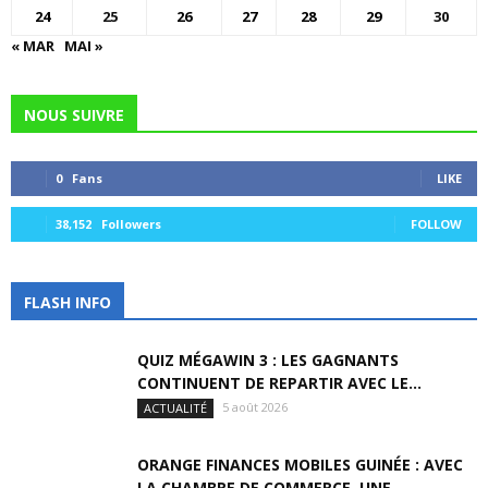
24
25
26
27
28
29
30
« MAR
MAI »
NOUS SUIVRE
0
Fans
LIKE
38,152
Followers
FOLLOW
FLASH INFO
QUIZ MÉGAWIN 3 : LES GAGNANTS
CONTINUENT DE REPARTIR AVEC LE...
5 août 2026
ACTUALITÉ
ORANGE FINANCES MOBILES GUINÉE : AVEC
LA CHAMBRE DE COMMERCE, UNE...