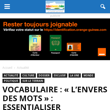
publicité
Accueil
Actualité
ACTUALITÉ
CULTURE
DOSSIER
EXCLUSIF
LA UNE
MONDE
POLITIQUE
SUR LE TERRAIN
VOCABULAIRE : « L’ENVERS
DES MOTS » :
ESSENTIALISER