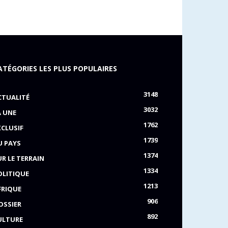
ATÉGORIES LES PLUS POPULAIRES
3148
CTUALITÉ
3032
A UNE
1762
XCLUSIF
1739
U PAYS
1374
UR LE TERRAIN
1334
OLITIQUE
1213
FRIQUE
906
OSSIER
892
ULTURE