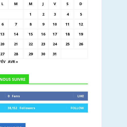
L
M
M
J
V
S
D
1
2
3
4
5
6
7
8
9
10
11
12
13
14
15
16
17
18
19
20
21
22
23
24
25
26
27
28
29
30
31
FÉV
AVR »
NOUS SUIVRE
0
Fans
LIKE
38,152
Followers
FOLLOW