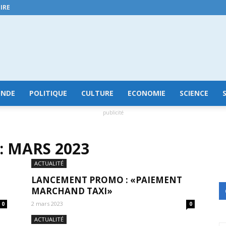
IRE
GuineeConakry.online
NDE
POLITIQUE
CULTURE
ECONOMIE
SCIENCE
publicité
 MARS 2023
ACTUALITÉ
LANCEMENT PROMO : «PAIEMENT
MARCHAND TAXI»
2 mars 2023
0
0
ACTUALITÉ