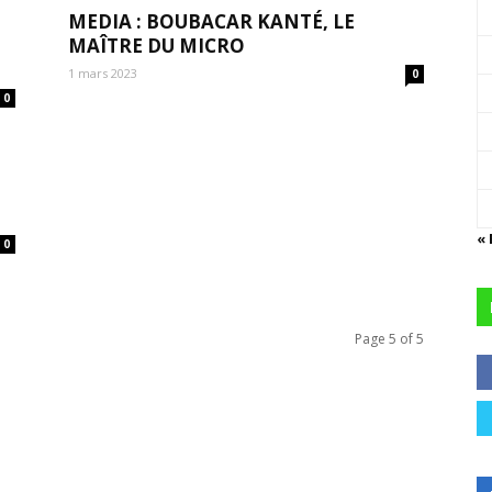
MEDIA : BOUBACAR KANTÉ, LE
MAÎTRE DU MICRO
1 mars 2023
0
0
« 
0
Page 5 of 5