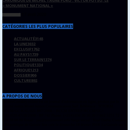
CHRONIQUE DE MICHEL TAGNE FOKO : VICTOR FOTSO, LE
« MONUMENT NATIONAL »
17 avril 2020
ACTUALITÉ
CATÉGORIES LES PLUS POPULAIRES
ACTUALITÉ
3148
LA UNE
3032
EXCLUSIF
1762
AU PAYS
1739
SUR LE TERRAIN
1374
POLITIQUE
1334
AFRIQUE
1213
DOSSIER
906
CULTURE
892
A PROPOS DE NOUS
GuineeConakry.online est un journal d'information en ligne, produit par la
société Justin Morel Junior Communication Sarl. Référence : N°FORM.
RCCM/GC-KAL/021.897/2008 – RCCM ENTREP./RCCM/GC/-
KAL/020.471B/2008 - BP 742 Phone: (+224) 656 30 30 30 // 662 5251 72 //
654 58 08 80 Email : jmj@justinmorel.info Siege social : Kipé Dadia, Conakry
– République de Guinée Site crée le dimanche 18 février 2018. La Guinée sur le
Net