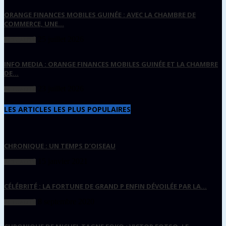
ORANGE FINANCES MOBILES GUINÉE : AVEC LA CHAMBRE DE
COMMERCE, UNE...
25 juillet 2026
ACTUALITÉ
INFO MEDIA : ORANGE FINANCES MOBILES GUINÉE ET LA CHAMBRE
DE...
23 juillet 2026
ACTUALITÉ
LES ARTICLES LES PLUS POPULAIRES
CHRONIQUE : UN TEMPS D’OISEAU
15 janvier 2021
ACTUALITÉ
CÉLÉBRITÉ : LA FORTUNE DE GRAND P ENFIN DÉVOILÉE PAR LA...
8 septembre 2020
ACTUALITÉ