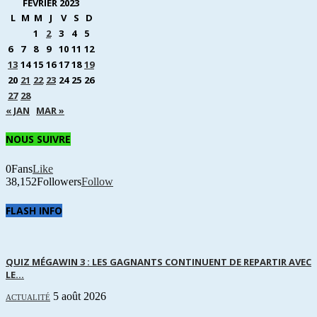
FÉVRIER 2023
L
M
M
J
V
S
D
1
2
3
4
5
6
7
8
9
10
11
12
13
14
15
16
17
18
19
20
21
22
23
24
25
26
27
28
« JAN
MAR »
NOUS SUIVRE
0
Fans
Like
38,152
Followers
Follow
FLASH INFO
QUIZ MÉGAWIN 3 : LES GAGNANTS CONTINUENT DE REPARTIR AVEC
LE...
5 août 2026
ACTUALITÉ