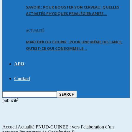
SAVOIR : POUR BOOSTER SON CERVEAU, QUELLES
ACTIVITÉS PHYSIQUES PRIVILÉGIER APRÈS…
ACTUALITÉ
MARCHER OU COURIR : POUR UNE MÊME DISTANCE,
QU’EST-CE QUI CONSOMME LE…
APO
Contact
publicité
Accueil
Actualité
PNUD-GUINEE : vers l’elaboration d’un