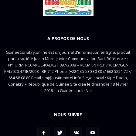
A PROPOS DE NOUS
GuineeConakry.online est un journal d'information en ligne, produit
par la société Justin Morel Junior Communication Sarl. Référence :
N°FORM. RCCM/GC-KAL/021.897/2008 – RCCM ENTREP./RCCM/GC/-
KAL/020.471B/2008 - BP 742 Phone: (+224) 656 30 30 30 // 662 5251 72 //
654 58 08 80 Email : jmj@justinmorel.info Siege social : Kipé Dadia,
Conakry – République de Guinée Site crée le dimanche 18 février
2018. La Guinée sur le Net
NOUS SUIVRE