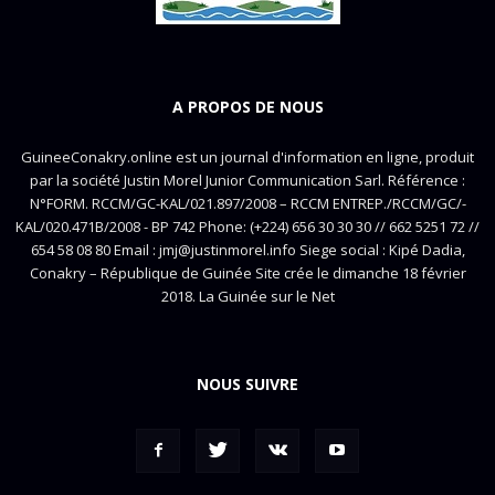
A PROPOS DE NOUS
GuineeConakry.online est un journal d'information en ligne, produit
par la société Justin Morel Junior Communication Sarl. Référence :
N°FORM. RCCM/GC-KAL/021.897/2008 – RCCM ENTREP./RCCM/GC/-
KAL/020.471B/2008 - BP 742 Phone: (+224) 656 30 30 30 // 662 5251 72 //
654 58 08 80 Email : jmj@justinmorel.info Siege social : Kipé Dadia,
Conakry – République de Guinée Site crée le dimanche 18 février
2018. La Guinée sur le Net
NOUS SUIVRE