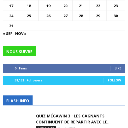
17
18
19
20
21
22
23
24
25
26
27
28
29
30
31
« SEP
NOV »
NOUS SUIVRE
0
Fans
LIKE
38,152
Followers
FOLLOW
FLASH INFO
QUIZ MÉGAWIN 3 : LES GAGNANTS
CONTINUENT DE REPARTIR AVEC LE...