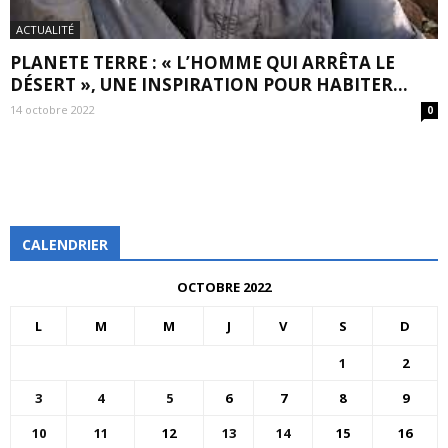
ACTUALITÉ
PLANETE TERRE : « L’HOMME QUI ARRÊTA LE
DÉSERT », UNE INSPIRATION POUR HABITER...
14 octobre 2022
0
CALENDRIER
OCTOBRE 2022
L
M
M
J
V
S
D
1
2
3
4
5
6
7
8
9
10
11
12
13
14
15
16