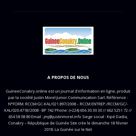
A PROPOS DE NOUS
GuineeConakry.online est un journal d'information en ligne, produit
par la société Justin Morel Junior Communication Sarl. Référence :
N°FORM. RCCM/GC-KAL/021.897/2008 – RCCM ENTREP./RCCM/GC/-
KAL/020.471B/2008 - BP 742 Phone: (+224) 656 30 30 30 // 662 5251 72 //
654 58 08 80 Email : jmj@justinmorel.info Siege social : Kipé Dadia,
Conakry – République de Guinée Site crée le dimanche 18 février
2018. La Guinée sur le Net