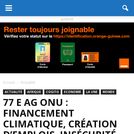
publicité
Accueil
Actualité
ACTUALITÉ
AFRIQUE
COGITO
ECONOMIE
LA UNE
MONDE
77 E AG ONU :
FINANCEMENT
CLIMATIQUE, CRÉATION