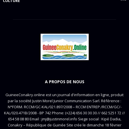
CULTURE
A PROPOS DE NOUS
GuineeConakry.online est un journal d'information en ligne, produit
par la société Justin Morel Junior Communication Sarl. Référence :
N°FORM. RCCM/GC-KAL/021.897/2008 – RCCM ENTREP./RCCM/GC/-
KAL/020.471B/2008 - BP 742 Phone: (+224) 656 30 30 30 // 662 5251 72 //
654 58 08 80 Email : jmj@justinmorel.info Siege social : Kipé Dadia,
Conakry – République de Guinée Site crée le dimanche 18 février