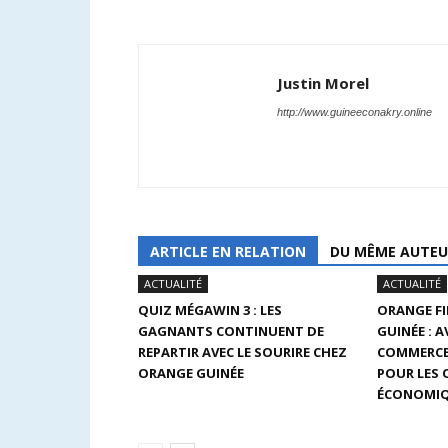
Justin Morel
http://www.guineeconakry.online
ARTICLE EN RELATION
DU MÊME AUTEU
ACTUALITÉ
ACTUALITÉ
QUIZ MÉGAWIN 3 : LES
ORANGE F
GAGNANTS CONTINUENT DE
GUINÉE : 
REPARTIR AVEC LE SOURIRE CHEZ
COMMERCE
ORANGE GUINÉE
POUR LES
ÉCONOMIQ