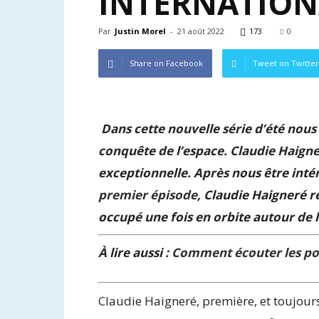
INTERNATION
Par
Justin Morel
-
21 août 2022
173
0
Share on Facebook
Tweet on Twitter
Dans cette nouvelle série d’été nous 
conquête de l’espace. Claudie Haigne
exceptionnelle. Après nous être inté
premier épisode
, Claudie Haigneré re
occupé une fois en orbite autour de l
À lire aussi :
Comment écouter les pod
Claudie Haigneré, première, et toujour