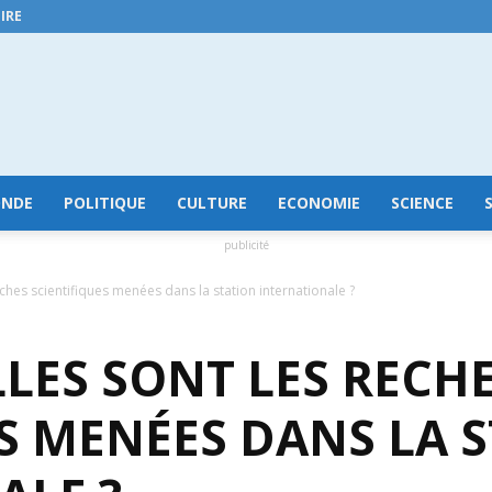
IRE
GuineeConakry.online
NDE
POLITIQUE
CULTURE
ECONOMIE
SCIENCE
publicité
ches scientifiques menées dans la station internationale ?
LLES SONT LES RECH
S MENÉES DANS LA 