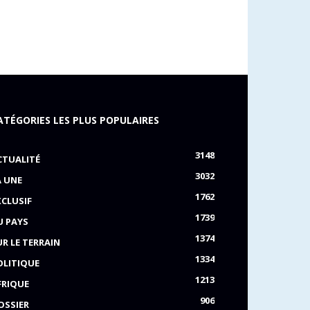
ATÉGORIES LES PLUS POPULAIRES
3148
CTUALITÉ
3032
A UNE
1762
XCLUSIF
1739
U PAYS
1374
UR LE TERRAIN
1334
OLITIQUE
1213
FRIQUE
906
OSSIER