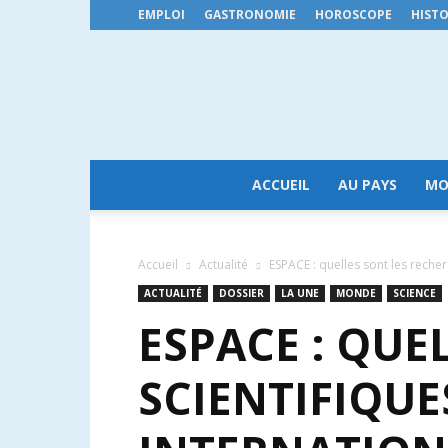
EMPLOI
GASTRONOMIE
HOROSCOPE
HISTO
ACCUEIL
AU PAYS
MO
Accueil
Actualité
ESPACE : quelles sont les recher
ACTUALITÉ
DOSSIER
LA UNE
MONDE
SCIENCE
ESPACE : QUE
SCIENTIFIQUE