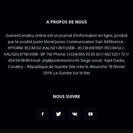
A PROPOS DE NOUS
GuineeConakry.online est un journal d'information en ligne, produit
par la société Justin Morel Junior Communication Sarl. Référence :
N°FORM. RCCM/GC-KAL/021.897/2008 – RCCM ENTREP./RCCM/GC/-
KAL/020.471B/2008 - BP 742 Phone: (+224) 656 30 30 30 // 662 5251 72 //
654 58 08 80 Email : jmj@justinmorel.info Siege social : Kipé Dadia,
Conakry – République de Guinée Site crée le dimanche 18 février
2018. La Guinée sur le Net
NOUS SUIVRE