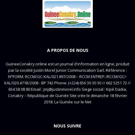
A PROPOS DE NOUS
GuineeConakry.online est un journal d'information en ligne, produit
par la société Justin Morel Junior Communication Sarl. Référence :
N°FORM. RCCM/GC-KAL/021.897/2008 – RCCM ENTREP./RCCM/GC/-
KAL/020.471B/2008 - BP 742 Phone: (+224) 656 30 30 30 // 662 5251 72 //
654 58 08 80 Email : jmj@justinmorel.info Siege social : Kipé Dadia,
Conakry – République de Guinée Site crée le dimanche 18 février
2018. La Guinée sur le Net
NOUS SUIVRE