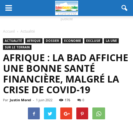
publicité
Accueil
Actualité
ACTUALITÉ
AFRIQUE
DOSSIER
ECONOMIE
EXCLUSIF
LA UNE
SUR LE TERRAIN
AFRIQUE : LA BAD AFFICHE
UNE BONNE SANTÉ
FINANCIÈRE, MALGRÉ LA
CRISE DE COVID-19
Par
Justin Morel
-
1 juin 2022
176
0