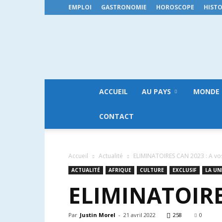
EMPLOI
GASTRONOMIE
HOROSCOPE
HISTO
ACCUEIL
AU PAYS
MONDE
CONTACT
Accueil
Actualité
ELIMINATOIRES CAN 2023 : A vos
ACTUALITÉ
AFRIQUE
CULTURE
EXCLUSIF
LA UN
ELIMINATOIRE
Par
Justin Morel
-
21 avril 2022
258
0