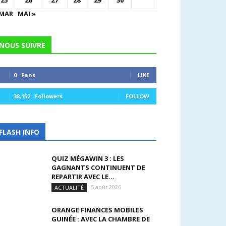
25
26
27
28
29
30
 MAR
MAI »
NOUS SUIVRE
0
Fans
LIKE
38,152
Followers
FOLLOW
FLASH INFO
QUIZ MÉGAWIN 3 : LES
GAGNANTS CONTINUENT DE
REPARTIR AVEC LE...
5 août 2026
ACTUALITÉ
ORANGE FINANCES MOBILES
GUINÉE : AVEC LA CHAMBRE DE