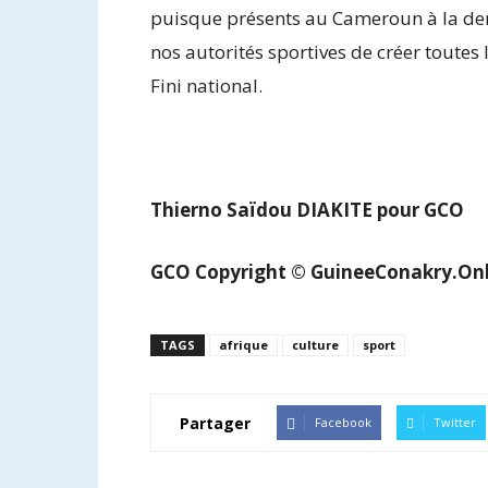
puisque présents au Cameroun à la dern
nos autorités sportives de créer toutes
Fini national.
Thierno Saïdou DIAKITE pour GCO
GCO
Copyright © GuineeConakry.Onl
TAGS
afrique
culture
sport
Partager
Facebook
Twitter