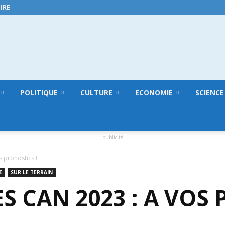
IRE
GuineeConakry.online
POLITIQUE
CULTURE
ECONOMIE
SCIENCE
publicité
 pronostics !
E
SUR LE TERRAIN
S CAN 2023 : A VOS 