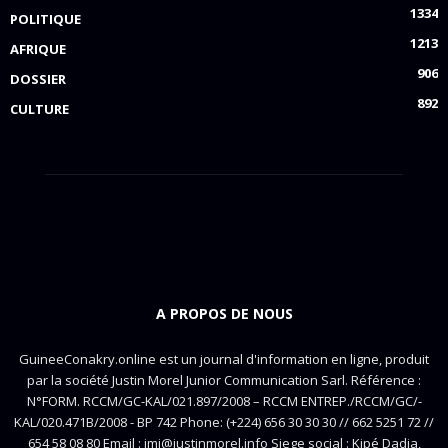
1334
POLITIQUE
1213
AFRIQUE
906
DOSSIER
892
CULTURE
A PROPOS DE NOUS
GuineeConakry.online est un journal d'information en ligne, produit
par la société Justin Morel Junior Communication Sarl. Référence :
N°FORM. RCCM/GC-KAL/021.897/2008 – RCCM ENTREP./RCCM/GC/-
KAL/020.471B/2008 - BP 742 Phone: (+224) 656 30 30 30 // 662 5251 72 //
654 58 08 80 Email : jmj@justinmorel.info Siege social : Kipé Dadia,