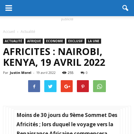
publicité
Accueil
Actualité
ACTUALITÉ
AFRIQUE
ECONOMIE
EXCLUSIF
LA UNE
AFRICITES : NAIROBI,
KENYA, 19 AVRIL 2022
Par
Justin Morel
-
19 avril 2022
255
0
Moins de 30 jours du 9ème Sommet Des
Africités ; lors duquel le voyage vers la
Renaissance Africaine commencera