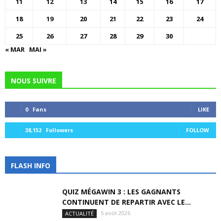
11
12
13
14
15
16
17
18
19
20
21
22
23
24
25
26
27
28
29
30
« MAR
MAI »
NOUS SUIVRE
0
Fans
LIKE
38,152
Followers
FOLLOW
FLASH INFO
QUIZ MÉGAWIN 3 : LES GAGNANTS
CONTINUENT DE REPARTIR AVEC LE...
5 août 2026
ACTUALITÉ