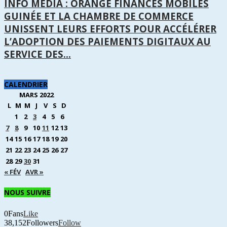
INFO MEDIA : ORANGE FINANCES MOBILES
GUINÉE ET LA CHAMBRE DE COMMERCE
UNISSENT LEURS EFFORTS POUR ACCÉLÉRER
L’ADOPTION DES PAIEMENTS DIGITAUX AU
SERVICE DES...
CALENDRIER
MARS 2022
L
M
M
J
V
S
D
1
2
3
4
5
6
7
8
9
10
11
12
13
14
15
16
17
18
19
20
21
22
23
24
25
26
27
28
29
30
31
« FÉV
AVR »
NOUS SUIVRE
0
Fans
Like
38,152
Followers
Follow