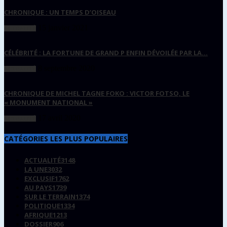
CHRONIQUE : UN TEMPS D’OISEAU
15 janvier 2021
ACTUALITÉ
CÉLÉBRITÉ : LA FORTUNE DE GRAND P ENFIN DÉVOILÉE PAR LA...
8 septembre 2020
ACTUALITÉ
CHRONIQUE DE MICHEL TAGNE FOKO : VICTOR FOTSO, LE
« MONUMENT NATIONAL »
17 avril 2020
ACTUALITÉ
CATÉGORIES LES PLUS POPULAIRES
ACTUALITÉ
3148
LA UNE
3032
EXCLUSIF
1762
AU PAYS
1739
SUR LE TERRAIN
1374
POLITIQUE
1334
AFRIQUE
1213
DOSSIER
906