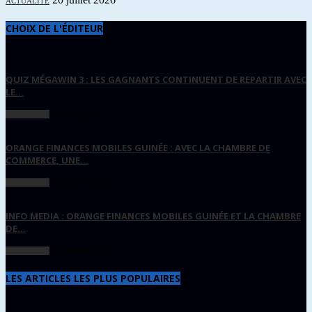
ACTUALITÉ
CHOIX DE L'ÉDITEUR
QUIZ MÉGAWIN 3 : LES GAGNANTS CONTINUENT DE REPARTIR AVEC
LE...
5 août 2026
ACTUALITÉ
ORANGE FINANCES MOBILES GUINÉE : AVEC LA CHAMBRE DE
COMMERCE, UNE...
25 juillet 2026
ACTUALITÉ
INFO MEDIA : ORANGE FINANCES MOBILES GUINÉE ET LA CHAMBRE
DE...
23 juillet 2026
ACTUALITÉ
LES ARTICLES LES PLUS POPULAIRES