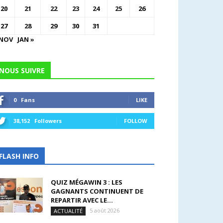
20
21
22
23
24
25
26
27
28
29
30
31
 NOV
JAN »
NOUS SUIVRE
0
Fans
LIKE
38,152
Followers
FOLLOW
FLASH INFO
QUIZ MÉGAWIN 3 : LES
GAGNANTS CONTINUENT DE
REPARTIR AVEC LE...
5 août 2026
ACTUALITÉ