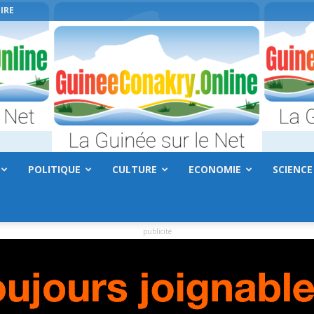
IRE
POLITIQUE
CULTURE
ECONOMIE
SCIENCE
GuineeConakry.online
publicité