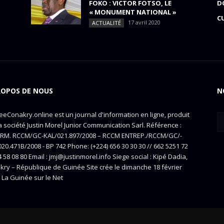
FOKO : VICTOR FOTSO, LE
D
« MONUMENT NATIONAL »
C
17 avril 2020
ACTUALITÉ
ROPOS DE NOUS
N
eConakry.online est un journal d'information en ligne, produit
a société Justin Morel Junior Communication Sarl. Référence :
RM. RCCM/GC-KAL/021.897/2008 – RCCM ENTREP./RCCM/GC/-
20.471B/2008 - BP 742 Phone: (+224) 656 30 30 30 // 662 5251 72
4 58 08 80 Email : jmj@justinmorel.info Siege social : Kipé Dadia,
kry – République de Guinée Site crée le dimanche 18 février
 La Guinée sur le Net