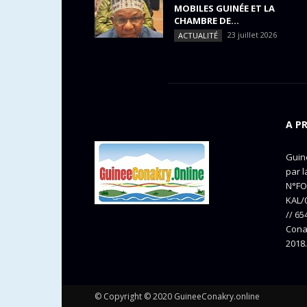
MOBILES GUINÉE ET LA
CHAMBRE DE...
23 juillet 2026
ACTUALITÉ
A P
Guine
par l
N°FO
KAL/0
// 65
Cona
2018.
© Copyright © 2020 GuineeConakry.online