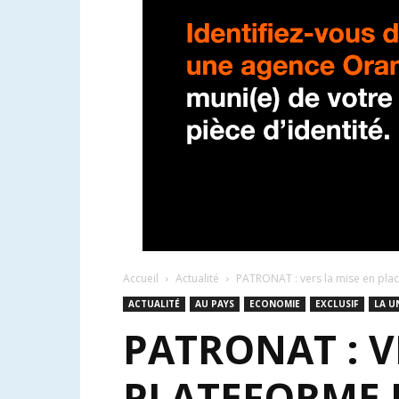
Accueil
Actualité
PATRONAT : vers la mise en pla
ACTUALITÉ
AU PAYS
ECONOMIE
EXCLUSIF
LA U
PATRONAT : V
PLATEFORME 