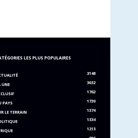
ATÉGORIES LES PLUS POPULAIRES
3148
CTUALITÉ
3032
A UNE
1762
XCLUSIF
1739
U PAYS
1374
UR LE TERRAIN
1334
OLITIQUE
1213
FRIQUE
906