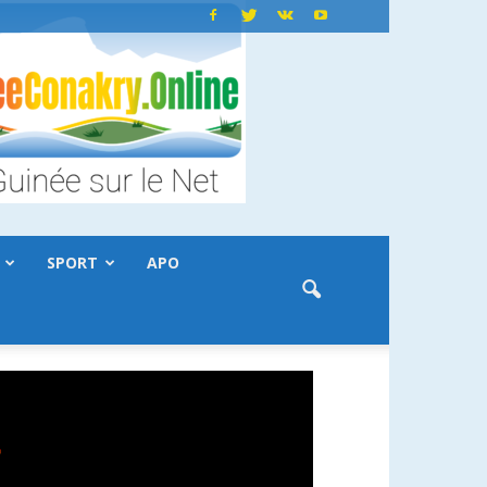
SPORT
APO