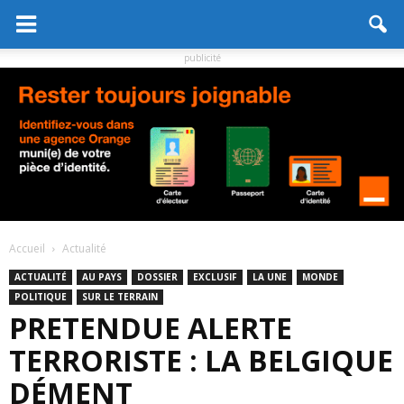
publicité
Accueil
Actualité
ACTUALITÉ
AU PAYS
DOSSIER
EXCLUSIF
LA UNE
MONDE
POLITIQUE
SUR LE TERRAIN
PRETENDUE ALERTE
TERRORISTE : LA BELGIQUE
DÉMENT