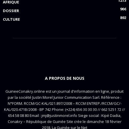
1213
AFRIQUE
906
DOSSIER
892
CULTURE
A PROPOS DE NOUS
GuineeConakry.online est un journal d'information en ligne, produit
par la société Justin Morel Junior Communication Sarl. Référence :
N°FORM. RCCM/GC-KAL/021.897/2008 – RCCM ENTREP./RCCM/GC/-
KAL/020.471B/2008 - BP 742 Phone: (+224) 656 30 30 30 // 662 5251 72 //
654 58 08 80 Email : jmj@justinmorel.info Siege social : Kipé Dadia,
Conakry – République de Guinée Site crée le dimanche 18 février
2018. La Guinée sur le Net