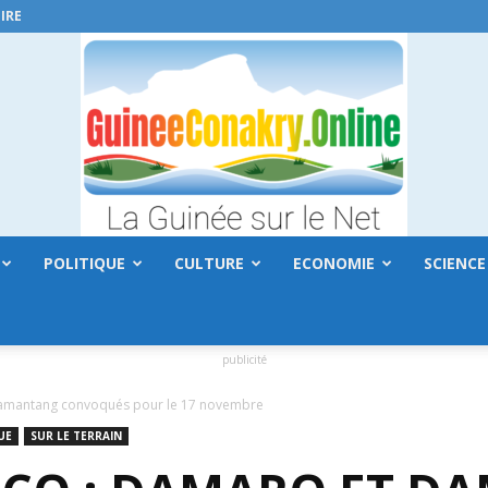
IRE
POLITIQUE
CULTURE
ECONOMIE
SCIENCE
GuineeConakry.online
publicité
amantang convoqués pour le 17 novembre
UE
SUR LE TERRAIN