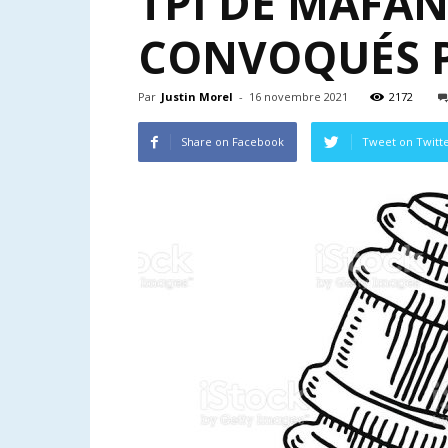
TPI DE MAFA
CONVOQUÉS P
Par
Justin Morel
-
16 novembre 2021
2172
Share on Facebook
Tweet on Twitt