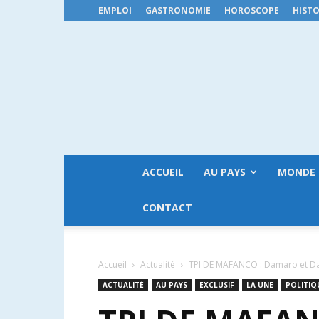
EMPLOI
GASTRONOMIE
HOROSCOPE
HISTO
ACCUEIL
AU PAYS
MONDE
CONTACT
Accueil
Actualité
TPI DE MAFANCO : Damaro et D
ACTUALITÉ
AU PAYS
EXCLUSIF
LA UNE
POLITIQ