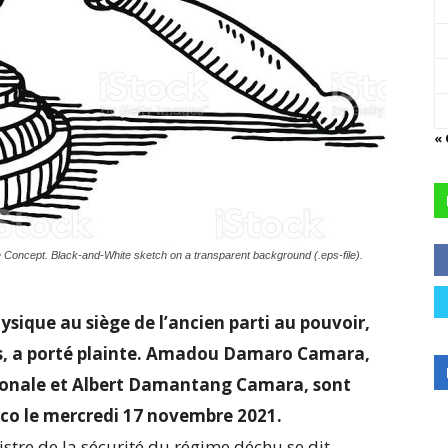
«
Concept. Black-and-White sketch on a transparent background (.eps-file).
ysique au siège de l’ancien parti au pouvoir,
urs, a porté plainte. Amadou Damaro Camara,
tionale et Albert Damantang Camara, sont
co le mercredi 17 novembre 2021.
tre de la sécurité du régime déchu se dit