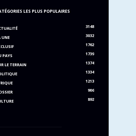
ATÉGORIES LES PLUS POPULAIRES
3148
CTUALITÉ
3032
A UNE
1762
XCLUSIF
1739
U PAYS
1374
UR LE TERRAIN
1334
OLITIQUE
1213
FRIQUE
906
OSSIER
892
ULTURE