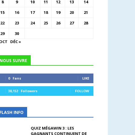
8
9
10
11
12
13
14
15
16
17
18
19
20
21
22
23
24
25
26
27
28
29
30
 OCT
DÉC »
NOUS SUIVRE
0
Fans
LIKE
38,152
Followers
FOLLOW
FLASH INFO
QUIZ MÉGAWIN 3 : LES
GAGNANTS CONTINUENT DE