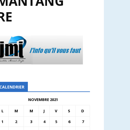
DAMANTANG
RE
CALENDRIER
NOVEMBRE 2021
L
M
M
J
V
S
D
1
2
3
4
5
6
7