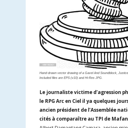
Hand-drawn vector drawing of a Gavel And Soundblock, Justice 
Included files are EPS (v10) and Hi-Res JPG.
Le journaliste victime d’agression ph
le RPG Arc en Ciel il ya quelques jo
ancien président de l’Assemblée na
cités à comparaître au TPI de Mafan
Albert Damantang Camara, ancien minis