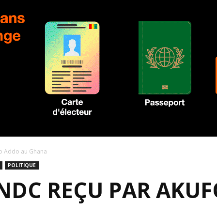
fo Addo au Ghana
POLITIQUE
FNDC REÇU PAR AKU