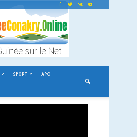
SPORT
APO