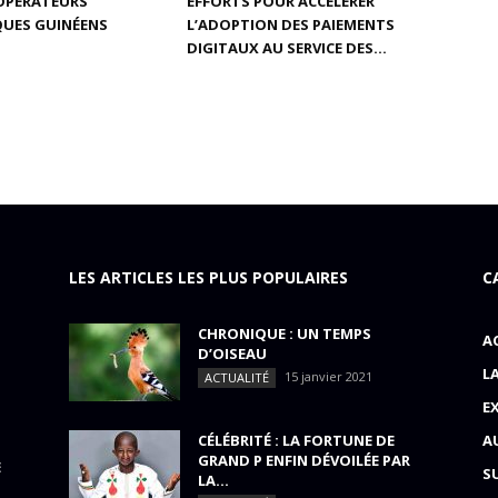
 OPÉRATEURS
EFFORTS POUR ACCÉLÉRER
UES GUINÉENS
L’ADOPTION DES PAIEMENTS
DIGITAUX AU SERVICE DES...
LES ARTICLES LES PLUS POPULAIRES
C
CHRONIQUE : UN TEMPS
A
D’OISEAU
L
15 janvier 2021
ACTUALITÉ
E
CÉLÉBRITÉ : LA FORTUNE DE
A
GRAND P ENFIN DÉVOILÉE PAR
E
S
LA...