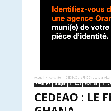
Accueil
Actualité
CEDEAO : le FNDC reçu par Aku
ACTUALITÉ
AFRIQUE
AU PAYS
EXCLUSIF
LA UNE
CEDEAO : LE 
GHANA