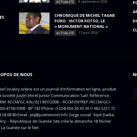
8 septembre 2020
ACTUALITÉ
P
A
CHRONIQUE DE MICHEL TAGNE
ES
FOKO : VICTOR FOTSO, LE
D
« MONUMENT NATIONAL »
C
17 avril 2020
ACTUALITÉ
ROPOS DE NOUS
N
eConakry.online est un journal d'information en ligne, produit
a société Justin Morel Junior Communication Sarl. Référence :
RM. RCCM/GC-KAL/021.897/2008 – RCCM ENTREP./RCCM/GC/-
20.471B/2008 - BP 742 Phone: (+224) 656 30 30 30 // 662 5251 72
4 58 08 80 Email : jmj@justinmorel.info Siege social : Kipé Dadia,
kry – République de Guinée Site crée le dimanche 18 février
 La Guinée sur le Net