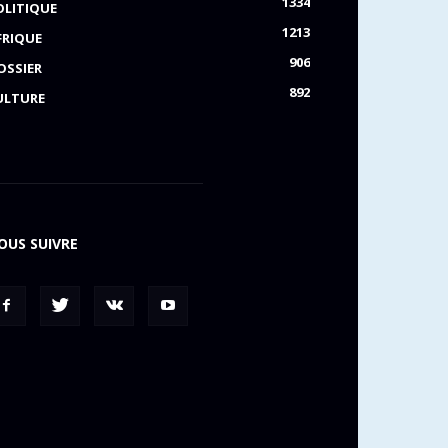
1334
OLITIQUE
1213
FRIQUE
906
OSSIER
892
ULTURE
OUS SUIVRE