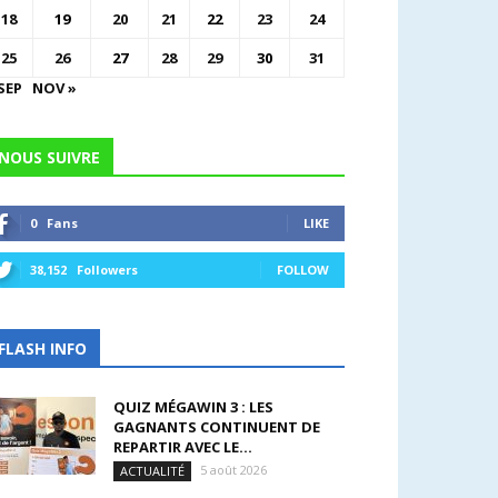
18
19
20
21
22
23
24
25
26
27
28
29
30
31
SEP
NOV »
NOUS SUIVRE
0
Fans
LIKE
38,152
Followers
FOLLOW
FLASH INFO
QUIZ MÉGAWIN 3 : LES
GAGNANTS CONTINUENT DE
REPARTIR AVEC LE...
5 août 2026
ACTUALITÉ