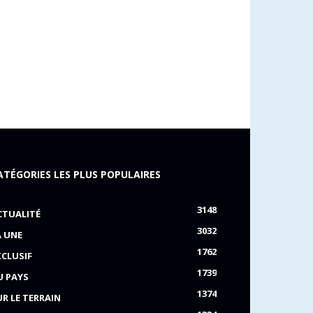
ATÉGORIES LES PLUS POPULAIRES
3148
CTUALITÉ
3032
A UNE
1762
XCLUSIF
1739
U PAYS
1374
UR LE TERRAIN