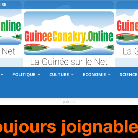
IRE
POLITIQUE
CULTURE
ECONOMIE
SCIENCE
GuineeConakry.online
publicité