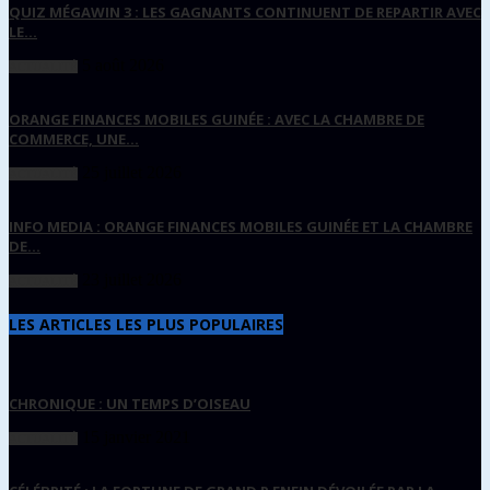
QUIZ MÉGAWIN 3 : LES GAGNANTS CONTINUENT DE REPARTIR AVEC
LE...
5 août 2026
ACTUALITÉ
ORANGE FINANCES MOBILES GUINÉE : AVEC LA CHAMBRE DE
COMMERCE, UNE...
25 juillet 2026
ACTUALITÉ
INFO MEDIA : ORANGE FINANCES MOBILES GUINÉE ET LA CHAMBRE
DE...
23 juillet 2026
ACTUALITÉ
LES ARTICLES LES PLUS POPULAIRES
CHRONIQUE : UN TEMPS D’OISEAU
15 janvier 2021
ACTUALITÉ