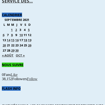
SERVICE DES...
CALENDRIER
SEPTEMBRE 2021
L
M
M
J
V
S
D
1
2
3
4
5
6
7
8
9
10
11
12
13
14
15
16
17
18
19
20
21
22
23
24
25
26
27
28
29
30
« AOÛT
OCT »
NOUS SUIVRE
0
Fans
Like
38,152
Followers
Follow
FLASH INFO