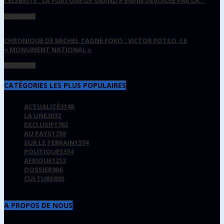
CÉLÉBRITÉ : LA FORTUNE DE GRAND P ENFIN DÉVOILÉE PAR LA...
8 septembre 2020
ACTUALITÉ
CHRONIQUE DE MICHEL TAGNE FOKO : VICTOR FOTSO, LE
« MONUMENT NATIONAL »
17 avril 2020
ACTUALITÉ
CATÉGORIES LES PLUS POPULAIRES
ACTUALITÉ
3148
LA UNE
3032
EXCLUSIF
1762
AU PAYS
1739
SUR LE TERRAIN
1374
POLITIQUE
1334
AFRIQUE
1213
DOSSIER
906
CULTURE
892
A PROPOS DE NOUS
GuineeConakry.online est un journal d'information en ligne, produit par la
société Justin Morel Junior Communication Sarl. Référence : N°FORM.