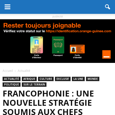
publicité
Accueil
Actualité
ACTUALITÉ
AFRIQUE
CULTURE
EXCLUSIF
LA UNE
MONDE
POLITIQUE
SUR LE TERRAIN
FRANCOPHONIE : UNE
NOUVELLE STRATÉGIE
SOUMIS AUX CHEFS