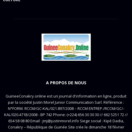
A PROPOS DE NOUS
GuineeConakry.online est un journal d'information en ligne, produit
par la société Justin Morel Junior Communication Sarl. Référence :
N°FORM. RCCM/GC-KAL/021.897/2008 – RCCM ENTREP./RCCM/GC/-
KAL/020.471B/2008 - BP 742 Phone: (+224) 656 30 30 30 // 662 5251 72 //
654 58 08 80 Email : jmj@justinmorel.info Siege social : Kipé Dadia,
Conakry – République de Guinée Site crée le dimanche 18 février