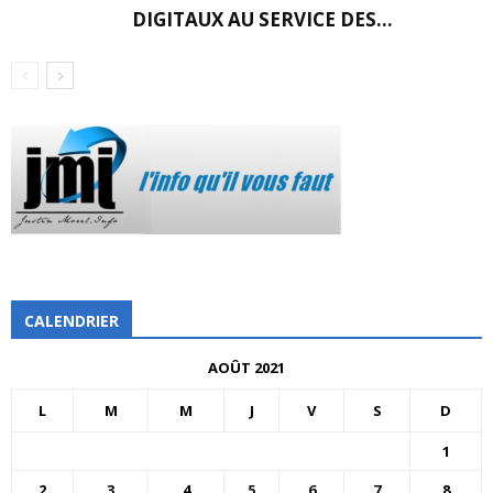
DIGITAUX AU SERVICE DES...
CALENDRIER
AOÛT 2021
L
M
M
J
V
S
D
1
2
3
4
5
6
7
8