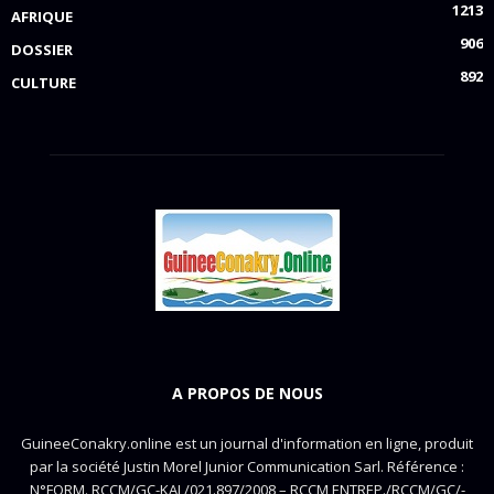
1213
AFRIQUE
906
DOSSIER
892
CULTURE
A PROPOS DE NOUS
GuineeConakry.online est un journal d'information en ligne, produit
par la société Justin Morel Junior Communication Sarl. Référence :
N°FORM. RCCM/GC-KAL/021.897/2008 – RCCM ENTREP./RCCM/GC/-