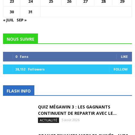
23
24
25
26
27
28
29
30
31
« JUIL
SEP »
NOUS SUIVRE
0
Fans
LIKE
38,152
Followers
FOLLOW
FLASH INFO
QUIZ MÉGAWIN 3 : LES GAGNANTS
CONTINUENT DE REPARTIR AVEC LE...
5 août 2026
ACTUALITÉ