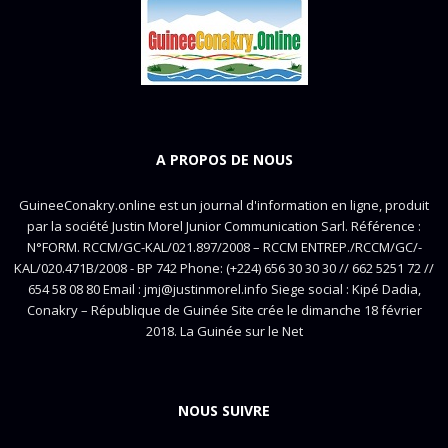
A PROPOS DE NOUS
GuineeConakry.online est un journal d'information en ligne, produit
par la société Justin Morel Junior Communication Sarl. Référence :
N°FORM. RCCM/GC-KAL/021.897/2008 – RCCM ENTREP./RCCM/GC/-
KAL/020.471B/2008 - BP 742 Phone: (+224) 656 30 30 30 // 662 5251 72 //
654 58 08 80 Email : jmj@justinmorel.info Siege social : Kipé Dadia,
Conakry – République de Guinée Site crée le dimanche 18 février
2018. La Guinée sur le Net
NOUS SUIVRE